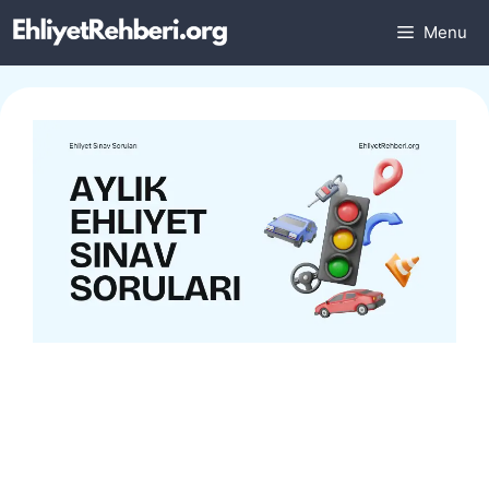
İçeriğe
Menu
atla